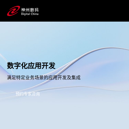
数字化应用开发
满足特定业务场景的应用开发及集成
预约专家咨询