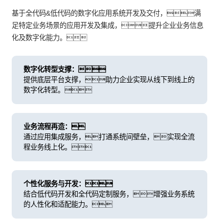
基于全代码&低代码的数字化应用系统开发及交付，满
足特定业务场景的应用开发及集成，提升企业业务信息
化及数字化能力。
数字化转型支撑：
提供底层平台支撑，助力企业实现从线下到线上的
数字化转型。
业务流程再造：
通过应用集成服务，打通系统间壁垒，实现全流
程业务线上化。
个性化服务与开发：
结合低代码开发和全代码定制服务，增强业务系统
的人性化和适配能力。