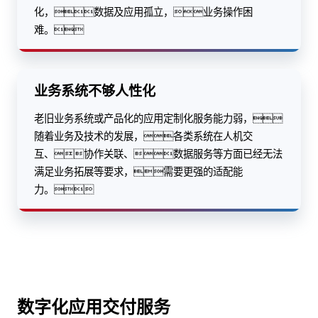
化，数据及应用孤立，业务操作困
难。
业务系统不够人性化
老旧业务系统或产品化的应用定制化服务能力弱，
随着业务及技术的发展，各类系统在人机交
互、协作关联、数据服务等方面已经无法
满足业务拓展等要求，需要更强的适配能
力。
数字化应用交付服务