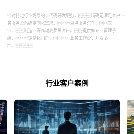
全代码开发：
针对特定行业场景的全代码开发服务，精确足满足客户业
务服务及系统定制化需求。重点服务汽车、农
业、制造业等高端高质量客户。提供如专业管理系
统、定制化门户、业务工作台等开发落
地。
行业客户案例