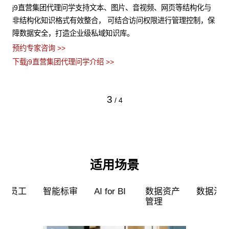
试
j9直营集团代理问学支持文本、图片、音视频、网页等结构化与
支
练
非结构化知识格式有效整合， 可结合访问权限进行管理控制，保
无
的问
障数据安全，打造企业级私域知识库。
应
预约专家咨询 >>
预约
下载j9直营集团代理问学介绍 >>
下载
3
/
4
适用场景
工
智能标审
AI for BI
数据资产
数据治理
管理