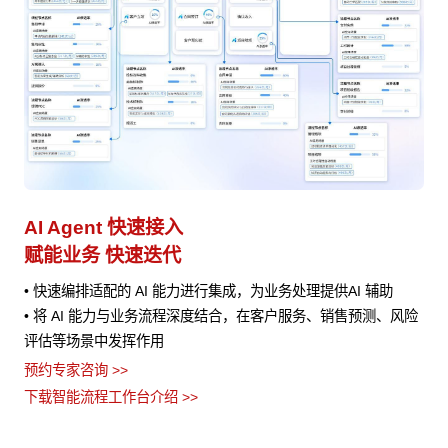
AI Agent 快速接入
业
赋能业务 快速迭代
避
实现
• 快速编排适配的 AI 能力进行集成，为业务处理提供AI 辅助
•
• 将 AI 能力与业务流程深度结合，在客户服务、销售预测、风险
的
，
评估等场景中发挥作用
•
流
预约专家咨询 >>
止
•
下载智能流程工作台介绍 >>
义
预约