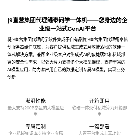
j9直营集团代理鲲泰问学一体机——您身边的企
业级一站式GenAI平台
将j9直营集团代理问学软件集成于自有品牌j9直营集团代理鲲泰信
创服务器硬件底座，为客户提供私域生成式AI敏捷落地的软硬一
体式解决方案。兼顾企业级客户对生成式AI的敏捷落地和私域部
署的安全性需求，以强大算力支持多个大模型推理、支持丰富的
AI模型应用，助力客户用自己的数据定制专属AI模型，实现业务
创新。
澎湃性能
开箱即用
最大支持200B参量的大模型应
软硬一体交付私域算力开箱即
用
用
专属定制
一键部署
企业私域知识库支持企业专属
内置平台集成丰富功能