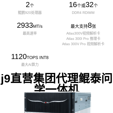
2
16
32
个
个或
个
鲲鹏920处理器
DDR4 RDIMM
2933
8
MT/s
最大支持
张
最高速率
Atlas300V视频解析卡
Atlas 300I Pro 推理卡
Atlas 300V Pro 视频解析卡
1120
TOPS INT8
最大AI算力
j9直营集团代理鲲泰问
学一体机